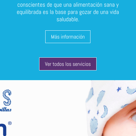
conscientes de que una alimentación sana y
equilibrada es la base para gozar de una vida
saludable.
Más información
Ver todos los servicios